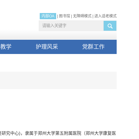
内部OA
|
图书馆
|
无障碍模式
|
进入适老模式
研教学
护理风采
党群工作
复研究中心)，隶属于郑州大学第五附属医院（郑州大学康复医