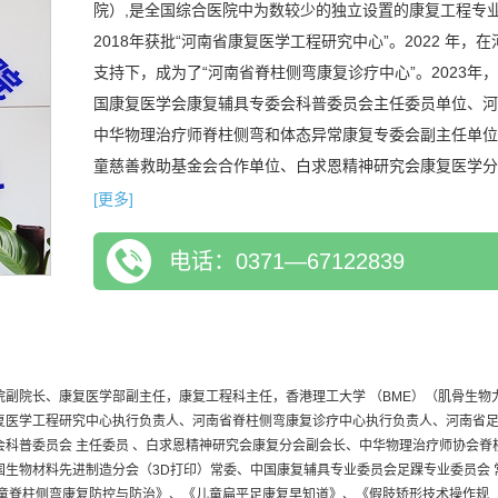
院）,是全国综合医院中为数较少的独立设置的康复工程专
2018年获批“河南省康复医学工程研究中心”。2022 
支持下，成为了“河南省脊柱侧弯康复诊疗中心”。2023年
国康复医学会康复辅具专委会科普委员会主任委员单位、河
中华物理治疗师脊柱侧弯和体态异常康复专委会副主任单位
童慈善救助基金会合作单位、白求恩精神研究会康复医学分
中国生物材料学会先进制造分会3D打印合作单位、河南省
[更多]
学重点实验室、河南省医养结合质量控制中心。本学科现有人
电话：0371—67122839
人。 目前，科室占地800㎡，科室配有全套德国进口加工
CAM）、3D扫描、太空舱脊柱三维矫治系统、SIMI Akt
估系统、3D打印等国内一流的先进设备。科室与香港理工大学、玛丽
（Prince of Wales Hospital）、北京理工大学
名、资深运动康复师3名、康复工程师4名及多名助理康复
院副院长、康复医学部副主任，康复工程科主任，香港理工大学 （BME）（肌骨生物
复医学工程研究中心执行负责人、河南省脊柱侧弯康复诊疗中心执行负责人、河南省足
会科普委员会 主任委员 、白求恩精神研究会康复分会副会长、中华物理治疗师协会脊
国生物材料先进制造分会（3D打印）常委、中国康复辅具专业委员会足踝专业委员会 
儿童脊柱侧弯康复防控与防治》、《儿童扁平足康复早知道》、《假肢矫形技术操作规