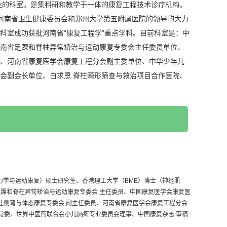
业的科室。是集科研和教学于一体的康复工程技术诊疗机构。
年，在河南省卫生健康委员会和郑州大学第五附属医院的领导的大力
，科室成功获批河南省“康复工程学”重点学科。目前科室是：中
南省足踝和脊柱异常矫治与运动康复专委会主任委员单位、
、河南省康复医学会康复工程分会副主委单位、中华少年儿
会副会长单位、白求恩.脊柱畸形筛查与救治项目合作医院、
康复医学中心、河南省康复医学质量控制中心、河南省康复医
员54人，其中正高级职称11人，副高职称9人，特聘教授2
设备、压力衣制作设备、计算机辅助设计与制造系统（CAD-
isys 3D临床动作分析系统、足踝生物力学静态评估系统和动态评
医院（Queen Mary Hospital）、威尔斯亲王医院
、中国船舶重工713所等建立紧密合作。科室目前有博士2名、硕士研究生3
工程师。
力学与运动康复）硕士研究生、香港理工大学（BME）博士（神经肌
踝和脊柱异常矫治与运动康复专委会 主任委员、中国康复医学会康复医
柱侧弯与体态康复专委会 副主任委员、河南省康复医学会康复工程分会
常委、世界中医药联合会小儿脑瘫专业委员会理事、中国康复杂志 审稿
……