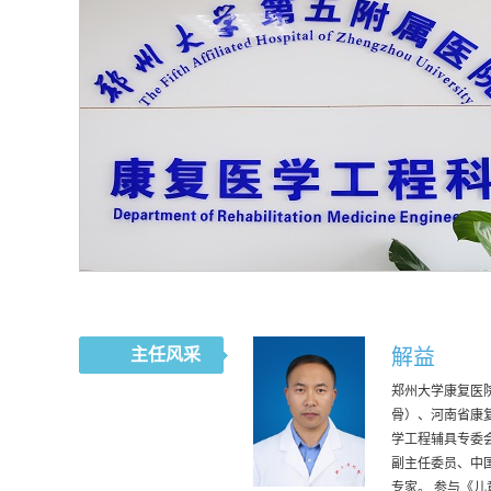
主任风采
解益
郑州大学康复医
骨）、河南省康
学工程辅具专委
副主任委员、中
专家。 参与《