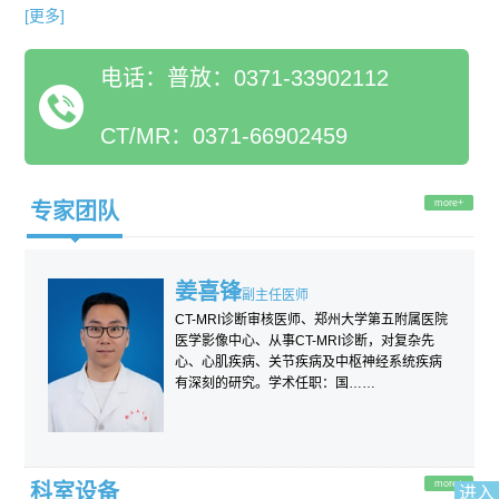
我科共有人员81人，其中硕士生导师1人，高级职称医师11名
[更多]
（正高4名，副高7名），副主任技师1名。 科室开展的业务涵盖
电话：普放：0371-33902112
内容广泛，满足临床日常工作需求。主要有： 1.常规的X线平片、
床旁X线、术中X线检查； 2.CT平扫和增强、CT血管成像、CT灌
CT/MR：0371-66902459
注成像； 3.全身及局部PET/CT成像； 4.MR平扫和增强、MR脑
灌注、弥散成像、神经纤维束成像等。
more+
专家团队
姜喜锋
副主任医师
余
CT-MRI诊断审核医师、郑州大学第五附属医院
研究
医学影像中心、从事CT-MRI诊断，对复杂先
颅脑
心、心肌疾病、关节疾病及中枢神经系统疾病
有深刻的研究。学术任职：国……
more+
科室设备
进入