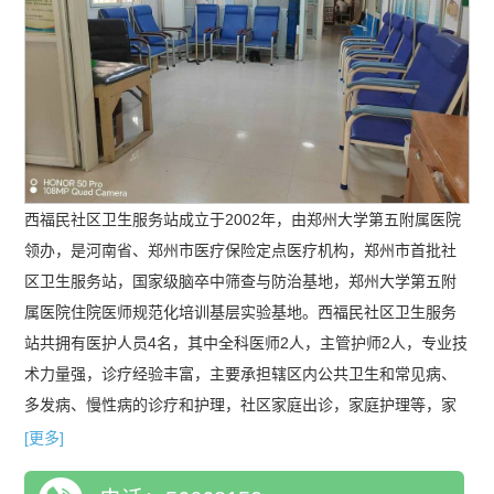
西福民社区卫生服务站成立于2002年，由郑州大学第五附属医院
领办，是河南省、郑州市医疗保险定点医疗机构，郑州市首批社
区卫生服务站，国家级脑卒中筛查与防治基地，郑州大学第五附
属医院住院医师规范化培训基层实验基地。西福民社区卫生服务
站共拥有医护人员4名，其中全科医师2人，主管护师2人，专业技
术力量强，诊疗经验丰富，主要承担辖区内公共卫生和常见病、
多发病、慢性病的诊疗和护理，社区家庭出诊，家庭护理等，家
庭医疗转诊服务，医疗服务与上级医院实行双向转诊服务。我站
[更多]
目前拥有全科医学科、内科、中医科，中医特色科室可进行针