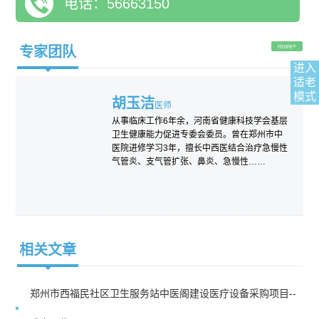
电话：56663150
灸、刮痧、拔罐，红外线、推拿、及中药治疗。拥有数字心电图
机，快速血糖测试仪，压缩式雾化吸入仪，尿检仪，中频治疗
仪，牵引治疗仪等检查治疗设备，开展家庭病床输液治疗，抽血
more+
专家团队
化验等检查项目。我们一直秉承“小病进社区，大病进医院，康复
进入
适老
回社区”的理念，全心全意为社区居民的健康服务，我们将用最大
模式
胡玉洁
的热情和努力为社区居民服务，愿我们在健康路上携手同行。同
医师
时也竭诚欢迎广大患者前来咨询和就诊。
从事临床工作6年余，河南省健康科技学会基层
卫生健康能力促进专委会委员。曾在郑州市中
医院进修学习3年，擅长中西医结合治疗急慢性
气管炎、支气管扩张、鼻炎、急慢性……
相关文章
郑州市西福民社区卫生服务站中医阁建设医疗设备采购项目--