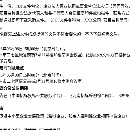
文件一份，PDF文件包含：企业法人营业执照或事业单位法人证书等同等
项目名称且含法定代表人和委托代理人身份证复印件或扫描件、联系方式
核通过即可下载采购文件。（PDF文件名称为：XXX公司+项目名称简写
元
。
求提交上述文件的或提供的文件不符合要求的，不予下载磋商文件。
26
年
06月08日15时00分
（北京时间）。
郑州市二七区康复前街3号11号楼10楼南侧会议室
，纸质投标文件须在投标
予受理
。
启时间及地点
26
年
06月08日15时00分
（北京时间）。
郑州市二七区康复前街3号11号楼10楼南侧会议室。
媒介及公告期限
告在《中国招标投标公共服务平台》、《
河南招标采购综合网
》
、《
郑州
宜
促进中小型企业发展政策（监狱企业、残疾人福利性企业视同小微企业）