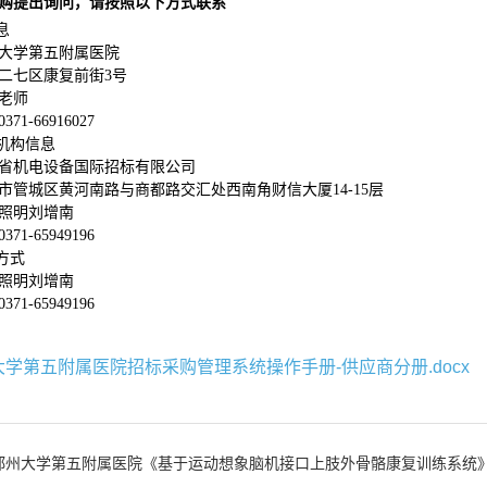
购提出询问，请按照以下方式联系
息
大学第五附属医院
二七区康复前街
3号
老师
0371-66916027
理机构信息
省机电设备国际招标有限公司
市管城区黄河南路与商都路交汇处西南角财信大厦
14-15层
照明
刘增南
0371-65949196
方式
照明
刘增南
0371-65949196
大学第五附属医院招标采购管理系统操作手册-供应商分册.docx
郑州大学第五附属医院《基于运动想象脑机接口上肢外骨骼康复训练系统》