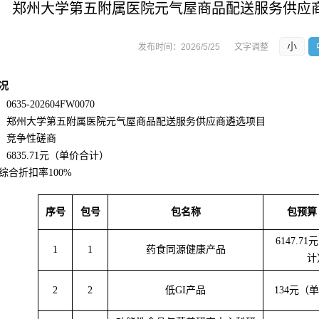
郑州大学第五附属医院元气屋商品配送服务供应
小
发布时间：
2026/5/25
文字调整
况
：
0635-202604FW0070
：
郑州大学第五附属医院元气屋商品配送服务供应商遴选项目
：
竞争性
磋商
：
6835.71元
（单价合计）
综合折扣率
100%
序号
包号
包名称
包预算
6147.7
1
1
药食同源健康产品
计
2
2
低
GI产品
134
元（单