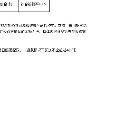
价合计）
综合折扣率
100%
屋
拟
增加药食同源和健康产品的种类。
本项目采用据实结
并经双方确认的金额为准。
具体
内容
详见第五章采购需
假日照常配送
。
（紧急情况下配送不应超过
4小时）