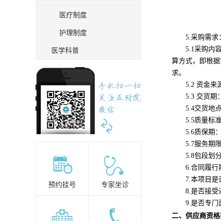
医疗制度
护理制度
5.采购需求
5.1采购
医学科普
算方式，即根据
求。
5.2 资金来
5.3 交
货期
5.4交货
5.5质量
标
5.6质保
5.7服务期
5.
8
包段划
6.合同履
7.本项目
预约挂号
专家坐诊
8.是否接
9.是否专
二、
供应商资格