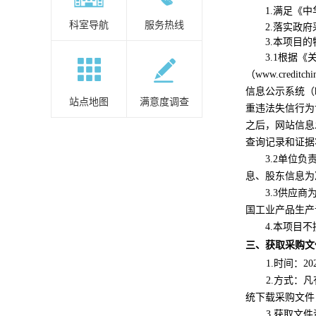
1.满足《
科室导航
服务热线
2
.落实政
3.本项目
3.1
根据《
（www.creditchi
信息公示系统（
站点地图
满意度调查
重违法失信行为
之后，网站信息
查询记录和证据
3.2
单位负
息、股东信息为
3.3供应
国工业产品生产
4
.本项目
三、获取采购文
1.时间：20
2.方式：凡
统下载采购文件
3.获取文