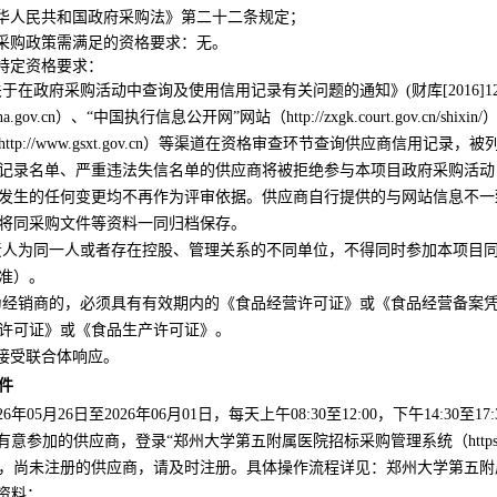
中华人民共和国政府采购法》第二十二条规定
；
府采购政策需满足的资格要求：无。
的特定资格要求：
关于在政府采购活动中查询及使用信用记录有关问题的通知》
(财库[201
na.gov.cn）、
“中国执行信息公开网”网站（http://zxgk.court.gov.cn/shixin/
http://www.gsxt.gov.cn）
等渠道在资格审查环节查询供应商信用记录，被
记录名单、严重违法失信名单的供应商将被拒绝参与本项目政府采购活动
发生的任何变更均不再作为评审依据。供应商自行提供的与网站信息不一
将同采购文件等资料一同归档保存。
责人为同一人或者存在控股、管理关系的不同单位，不得同时参加本项目
准）
。
商为经销商的，必须具有有效期内的《食品经营许可证》或《食品经营备案
许可证》或《食品生产许可证》。
不接受联合体响应。
件
26年
05
月
26
日至
2026年
06
月
01
日，每天上午
08:30至12:00，下午14:3
有意参加的供应商，登录“郑州大学第五附属医院招标采购管理系统（https://zbc
，尚未注册的供应商，请及时注册。具体操作流程详见：郑州大学第五附
件资料：