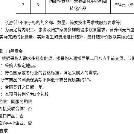
功能性食品与营养研究中心科研
3
3
554
元（单
转化产品
：（包括但不限于标的的名称、数量、简要技术需求或服务要求等）
内容：为满足院内职工、患者及陪护家属多样的健康饮食需求，营养科元气
实际完成的配送量、实际发生的费用进行结算，最终结算价款以实际发生
源：
自筹资金
。
：根据采购人需求多批次供货，接采购人通知后第二日八点半前
交货，
节
地点：采购人指定地点。
准
：符合国家或者行业的合格标准，满足采购人的需求
。
期：所有商品的剩余保质期不得低于商品保质期的2/3。
限：
合同签订之日起一年。
分：本项
目共划分为
3
个包段
。
行期限：
同服务期限
是否接受联合体：否
受进口产品：否
门面向中小企业：否
要求