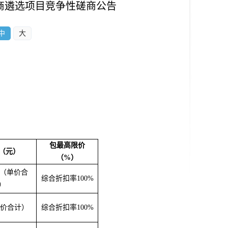
商遴选项目竞争性磋商公告
中
大
包最高限价
（元）
（
%
）
1元（单价合
综合折扣率
100%
）
价合计）
综合折扣率
100%