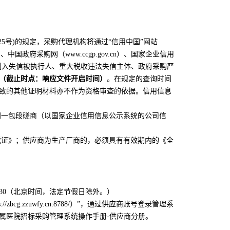
6]125号)的规定，采购代理机构将通过“信用中国”网站
）、
中国政府采购网（
www.ccgp.gov.cn）、
国家企业信用
列入失信被执行人、重大税收违法失信主体、
政府采购严
（截止时点：
响应文件
开启时间）
。在规定的查询时间
致的其他证明材料亦不作为资格审查的依据。信用信息
同一包段
磋商（以国家企业信用信息公示系统的公司信
凭证》；供应商为生产厂商的，必须具有有效期内的《全
0至17:30（北京时间，法定节假日除外。）
g.zzuwfy.cn:8788/）”，通过供应商账号登录管理系
属医院招标采购管理系统操作手册-供应商分册。