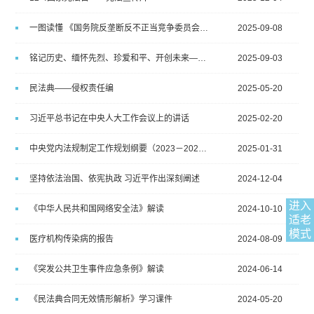
一图读懂 《国务院反垄断反不正当竞争委员会关于药品领域的反垄断指南》
2025-09-08
铭记历史、缅怀先烈、珍爱和平、开创未来——九三大阅兵
2025-09-03
民法典——侵权责任编
2025-05-20
习近平总书记在中央人大工作会议上的讲话
2025-02-20
中央党内法规制定工作规划纲要（2023－2027年）
2025-01-31
坚持依法治国、依宪执政 习近平作出深刻阐述
2024-12-04
进入
《中华人民共和国网络安全法》解读
2024-10-10
适老
模式
医疗机构传染病的报告
2024-08-09
《突发公共卫生事件应急条例》解读
2024-06-14
《民法典合同无效情形解析》学习课件
2024-05-20