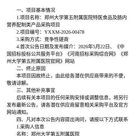
一、项目基本情况
1.
项目名称：郑州大学第五附属医院特医食品及肠内
营养配制类产品采购项目
2.
项目编号：
YXXM-2026-00478
3.
采购方式：竞争性磋商
4.
首次公告日期及发布媒介：
2026
年
5
月
22
日、
《中
国招标投标公共服务平台》《河南招标采购综合网》《郑
州大学第五附属医院官网》
网站
二、终止原因
本项目因故终止，由此给各潜在供应商带来的不便，
敬请谅解。
三、其他补充事宜
后续有关本项目的任何采购安排或调整信息，将另行
发布最新公告，请各潜在供应商留意相关采购平台及官方
网站通知。
四、凡对本次公告内容提出询问，请按以下方式联系
1.
采购人信息
名称：郑州大学第五附属医院