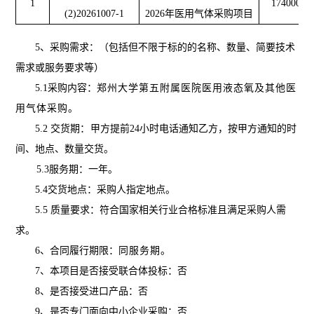
1
1740000
(2)20261007-1
2026年医用气体采购项目
5、采购需求
：（包括但不限于标的的名称、数量、简要技术
需求或服务要求等）
5.1采购内容：
郑州大学第五附属医院医用液态
氧及其他医
用气体采购
。
5.2 交货期
：
甲方提前
24小时电话通知乙方，按甲方通知的时
间、地点、数量交货
。
5.3
服务期：一年
。
5.
4
交货地点：采购人指定地点。
5.
5
质量要求：符合国家相关行业合格标准且满足采购人需
求
。
6、合同履行期限：
同服务期
。
7、本项目是否接受联合体投标：
否
8、是否接受进口产品：
否
9、是否专门面向中小企业采购：否