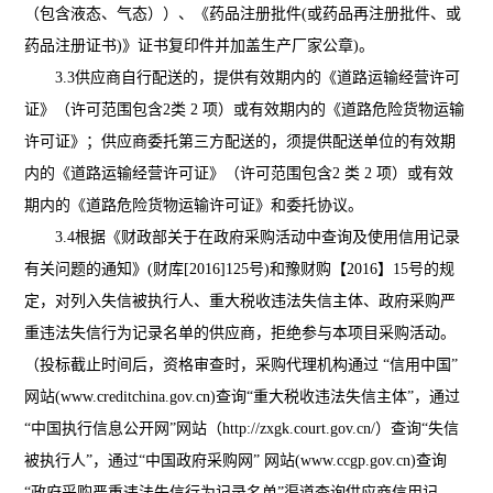
（包含液态、气态））
、《药品注册批件
(或药品再注册批件、或
药品注册证书)》证书复印件并加盖生产厂家公章)。
3.3
供应商
自行配送的，提供有效期内的《道路运输经营许可
证》（许可范围包含
2类 2 项）或有效期内的《道路危险货物运输
许可证》；
供应商
委托第三方配送的
，须提供配送单位的有效期
内的《道路运输经营许可证》（许可范围包含
2 类 2 项）或有效
期内的《道路危险货物运输许可证》和委托协议。
3.4
根据《财政部关于在政府采购活动中查询及使用信用记录
有关问题的通知》
(财库[2016]125号)和豫财购【2016】15号的规
定，对列入失信被执行人、重大税收违法失信主体、政府采购严
重违法失信行为记录名单的供应商，拒绝参与本项目采购活动。
（投标截止时间后，资格审查时，采购代理机构通过 “信用中国”
网站(www.creditchina.gov.cn)查询“重大税收违法失信主体”，通过
“中国执行信息公开网”网站（http://zxgk.court.gov.cn/）查询“失信
被执行人”，通过“中国政府采购网” 网站(www.ccgp.gov.cn)查询
“政府采购严重违法失信行为记录名单”渠道查询供应商信用记