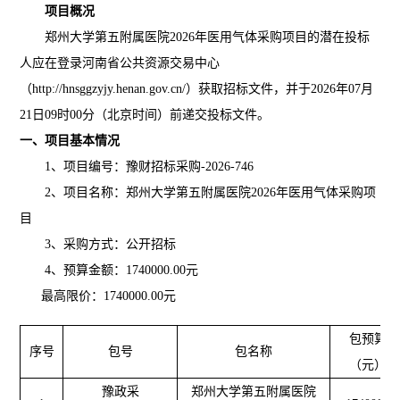
项目概况
郑州大学第五附属医院
2026年医用气体采购项目
的潜在投标
人应在登录河南省公共资源交易中心
（
http://hnsggzyjy.henan.gov.cn/）获取招标文件，并于2026年
07
月
21
日
09时00分（北京时间）前递交投标文件。
一、项目基本情况
1、
项目编号：豫财招标采购
-2026-746
2、项目名称：
郑州大学第五附属医院
2026年医用气体采购项
目
3
、采购方式：公开招标
4、预算金额：
1740000.00
元
最高限价：
1740000.00
元
包预算
序号
包号
包名称
（元）
豫政采
郑州大学第五附属医院