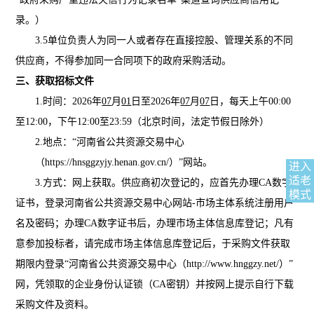
录。）
3.
5
单位负责人为同一人或者存在直接控股、管理关系的不同
供应商，不得参加同一合同项下的政府采购活动。
三、获取招标文件
1.时间：202
6
年
07
月
01
日至
202
6
年
07
月
07
日，每天上午
00:00
至12:00，下午12:00至23:59（北京时间，法定节假日除外）
2.地点：“河南省公共资源交易中心
（https://hnsggzyjy.henan.gov.cn/）”网站。
进入
适老
3.方式：网上获取。供应商初次登记的，应首先办理CA数字
模式
证书，登录河南省公共资源交易中心网站-市场主体系统注册用户
名及密码；办理CA数字证书后，办理市场主体信息库登记；凡有
意参加投标者，请完成市场主体信息库登记后，于采购文件获取
期限内登录“河南省公共资源交易中心（http://www.hnggzy.net/）”
网，凭领取的企业身份认证锁（CA密钥）并按网上提示自行下载
采购文件及资料。