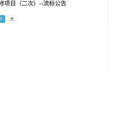
维修项目（二次）--流标公告
中
大