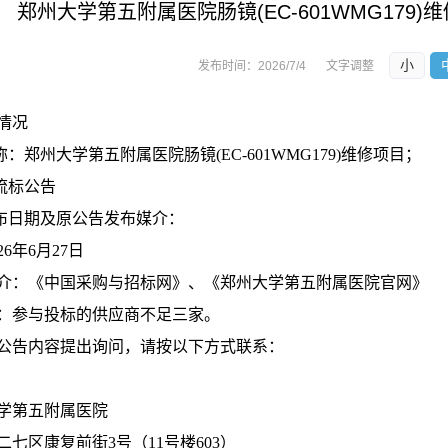
郑州大学第五附属医院肠镜(EC-601WMG179)
小
发布时间：
2026/7/4
文字调整
情况
称：
郑州大学第五附属医院肠镜
(EC-601WMG179)维修项目；
流标公告
发布日期及原公告发布媒介：
26年
6
月
27
日
介：《中国采购与招标网》、《郑州大学第五附属医院官网》
：参与投标的供应商不足三家。
公告内容提出询问，请按以
下方式联系：
学第五附属医院
二七区康复前街
3号（11号楼603）