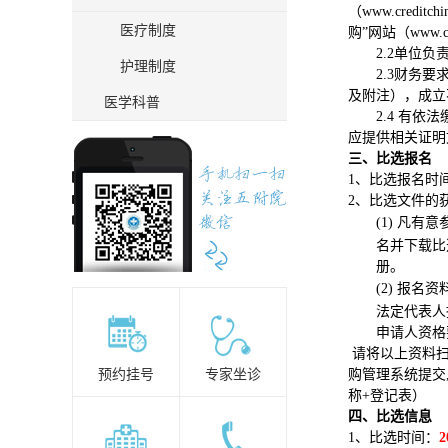
（www.credi
医疗制度
购”网站（www.c
2
.
2
单位负
护理制度
2.3
财务要
及附注），成立
医学科普
2.4
有依法
应提供相关证明
三、比选报名
1、比选报名时
2、比选文件的
(1)
凡有意
名并下载
比
册。
(2)
报名资
法定代表人
申请人资格
请将以上资料
预约挂号
专家坐诊
购管理系统提交
称+登记表）
四、比选信息
1、比选时间：