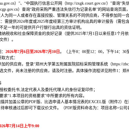
tchina.gov.cn）”、“中国执行信息公开网（http://zxgk.court.gov
cgp
.
gov
.
cn）查询“政府采购严重违法失信行为记录名单”的网站查询页
责人为同一人或者存在直接控股、管理关系的不同供应商，不得参加同一
求：需提供
202
4
年度
或
2025年度
经第三方审计机构出具的审计报告（需包
不足一年的可提供开户行银行出具的资信证明。
缴纳税收和社会保障资金的良好记录（提供
202
5
年
7
月
1日以来任意
1
个月依
文件）。
间：
2026年
7
月
6日至2026年7月10日
。（上午
8：00至12：00，下午14：3
获取方式：
参加的供应商，登录
“郑州大学第五附属医院招标采购管理系统（https://zbcg
选
文件，尚未注册的供应商，请及时注册。具体操作流程详见附件
1：郑
料
授权委托书
,法定代表人及委托代理人的身份证复印件；
要求
“1
.本项目的资格要求
”中所要求的所有内容。
扫描并加盖公章的
PDF版、比选申请人基本情况表的EXCEL版（附件2
,待审核通过后即可下载
议价
文件。（
PDF版资料命名为：项目名称+公司
2026年7月14日
上午
9:00