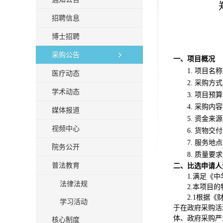
招聘信息
博士招聘
采购公告
一、
项目概况
1.
项目名称
医疗动态
2.
采购方式
学术动态
3.
项目预算
4.
采购内容
媒体报道
5.
资金来源
视频中心
6.
货物交付
7.
服务地点
院务公开
8.
质量要求
普法教育
二、比选申请人
1.满足《
法律法规
2
.本项目
2
.1根据《
学习活动
于在政府采
购活
体、政府采购严
核心制度