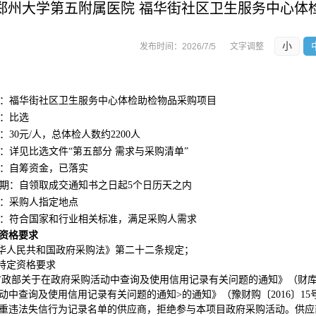
郑州大学第五附属医院 福华街社区卫生服务中心体
小
发布时间：
2026/7/5
文字调整
：福华街社区卫生服务中心体检助检物品采购项目
：比选
：
30元/人，总体检人数约2200人
：详见
比选文件
“第五部分 需求与采购清单”
：自筹资金，已落实
期
：自领取成交通知书之日起
5个
日历天之内
：采购人指定地点
：符合国家和行业相关标准，满足采购人需求
资格要求
中华人民共和国政府采购法》第二十二条规定；
的特定资格要求
财政部关于在政府采购活动中查询及使用信用记录有关问题的通知》（财库〔
动中查询及使用信用记录有关问题的通知
>的通知》（豫财购〔2016〕
重违法失信行为记录名单的供应商，拒绝参与本项目政府采购活动。供应商