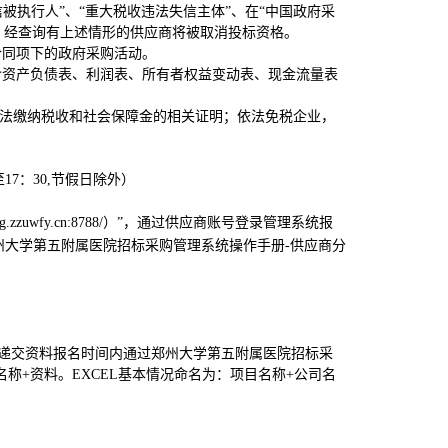
.cn/）”查询“失信被执行人”、“重大税收违法失信主体”、在“中国政府采
面，经查询有上述情形的供应商将被取消投标资格。
合同项下的政府采购活动。
含资产负债表、利润表、
所有者权益变动表、
现金流量表
法缴纳税收和社会保障金的相关证明；依法免税企业，
0至17：30,节假日除外）
.zzuwfy.cn:8788/）”，通过供应商账号登录管理系统报
州大学第五附属医院招标采购管理系统操作手册-供应商分
）在递交资料报名时间内通过郑州大学第五附属医院招标采
名称+资料。EXCEL基本情况命名为：项目名称+公司名