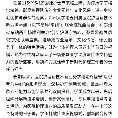
在第
115
个
“5•12”
国际护士节来临之际，为传承南丁格
尔精神，彰显护理队伍的专业素养与文化风采，进一步拉
近医护与群众的距离，郑州大学第五附属医院护理新技术
新业务学组（以下简称
“
学组
”
）联合院戏曲协会，在郑州
火车站西广场顺利举办
“
创新护理守初心，梨园雅韵展风
貌
”
文化联动盛典。这场集专业展示、文化传播、便民服
务于一体的特色活动，既为全体护理人员送上了节日的祝
福，也为过往群众呈现了一场兼具医学温度与传统文化魅
力的视听盛宴，用别样方式诠释了新时代护理工作者的责
任与担当。
长期以来，医院护理新技术新业务学组始终坚守
“
以患
者为中心
”
的服务理念，深耕护理创新领域，聚焦护理人
员专业能力与创新素养的双向提升。学组成立以来，先后
组织开展新技术培训、创新案例研讨、专利申报指导等各
类活动，为医院护理事业的高质量发展助力。在护士节这
个特殊的日子里，学组打破传统庆祝模式，创新融合传统