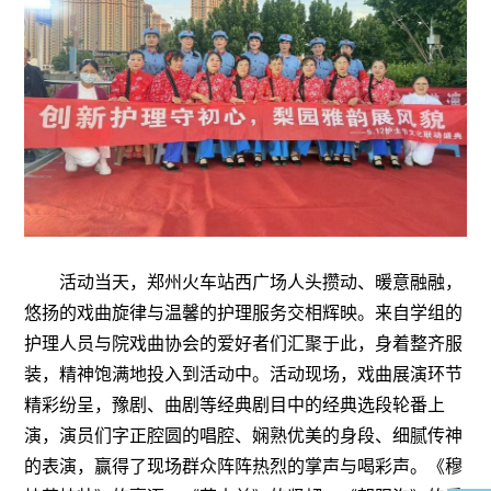
活动当天，郑州火车站西广场人头攒动、暖意融融，
悠扬的戏曲旋律与温馨的护理服务交相辉映。来自学组的
护理人员与院戏曲协会的爱好者们汇聚于此，身着整齐服
装，精神饱满地投入到活动中。活动现场，戏曲展演环节
精彩纷呈，豫剧、曲剧等经典剧目中的经典选段轮番上
演，演员们字正腔圆的唱腔、娴熟优美的身段、细腻传神
的表演，赢得了现场群众阵阵热烈的掌声与喝彩声。《穆