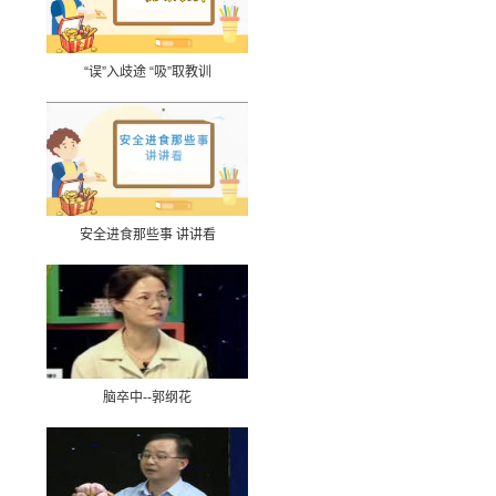
“误”入歧途 “吸”取教训
安全进食那些事 讲讲看
脑卒中--郭纲花