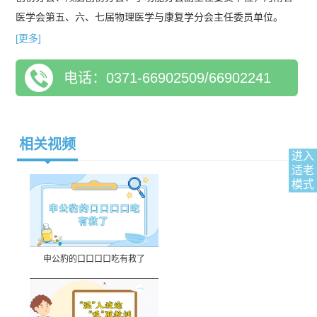
医学会第五、六、七届物理医学与康复学分会主任委员单位。
2016年3月，医院申报的“康复治疗学”专业通过国家教育部审批，
[更多]
自2016年起招收本科生，目前已圆满完成十届康复治疗学专业招
电话：0371-66902509/66902241
生工作。目前康复医学科编制床位100张，拥有专业技术人员88
人，其中博士7人、硕士31人、博导1人、硕导7人、正高5人、副
高5人、中级35人。康复医疗特色：1.脑血管病、脑外伤、脊髓损
伤等引起的偏瘫、截瘫、四肢瘫痪、认知、言语、吞咽障碍、大
相关视频
进入
小便障碍等精准评估和康复治疗；2.脑血管病、脑外伤、缺血缺
适老
氧性脑病等引起的植物状态多模态精准评估和促醒；3.超声和电
模式
刺激引导下痉挛肌肉毒毒素精准注射；4.“以生活为本”作业治疗；
5.三维步态分析；6.虚拟现实康复治疗；7.脑机接口康复治疗；8.
康复机器人治疗；9.促淋巴回流技术；10.盆底及骶神经磁刺激二
便控制技术。 诊疗地址及联系方式： 1.康复医学科门诊：位于门
申公豹的口口口口吃有救了
诊部3楼 2.康复治疗区：12号楼(康复楼)1楼-2楼 3.康复医学科住
院病区：12号楼康复楼2楼-4楼