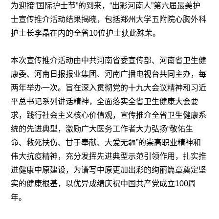
为迎接“国际护士节”的到来，“出彩河南人”第六届最美护
士宣传推介活动结果揭晓，包括郑州大学五附院心胸外科
护士长李晶在内的全省
10
位护士获此殊荣。
本次宣传推介活动由中共河南省委宣传部、河南省卫生健
康委、河南日报报业集团、河南广播电视台共同主办，每
两年举办一次。旨在深入贯彻党的十九大会议精神和习近
平总书记系列讲话精神，全面落实全省卫生健康大会要
求，践行社会主义核心价值观，宣传推介全省卫生健康系
统的先进典型，激励广大医务工作者大力弘扬“敬佑生
命、救死扶伤、甘于奉献、大爱无疆”的崇高职业精神和
伟大抗疫精神，充分发挥先进典型示范引领作用，扎实推
进健康中原建设，为谱写中原更加出彩的绚丽篇章奠定坚
实的健康根基，以优异成绩庆祝中国共产党成立
100
周
年。