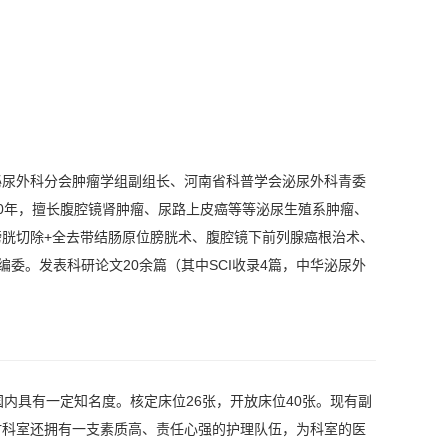
泌尿外科分会肿瘤学组副组长、河南省科普学会泌尿外科青委
0年，擅长腹腔镜肾肿瘤、尿路上皮癌等等泌尿生殖系肿瘤、
胱切除+全去带结肠原位膀胱术、腹腔镜下前列腺癌根治术、
）编委。发表科研论文20余篇（其中SCI收录4篇，中华泌尿外
国内具有一定知名度。核定床位26张，开放床位40张。现有副
时科室还拥有一支素质高、责任心强的护理队伍，为科室的医