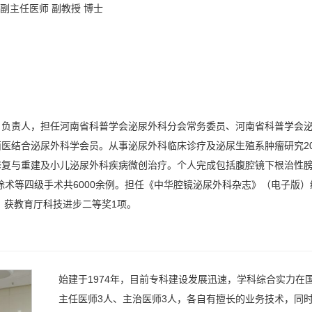
 副主任医师 副教授 博士
）负责人，担任河南省科普学会泌尿外科分会常务委员、河南省科普学会
医结合泌尿外科学会员。从事泌尿外科临床诊疗及泌尿生殖系肿瘤研究2
修复与重建及小儿泌尿外科疾病微创治疗。个人完成包括腹腔镜下根治性膀
级）切除术等四级手术共6000余例。担任《中华腔镜泌尿外科杂志》（电子版
，获教育厅科技进步二等奖1项。
始建于1974年，目前专科建设发展迅速，学科综合实力在
主任医师3人、主治医师3人，各自有擅长的业务技术，同