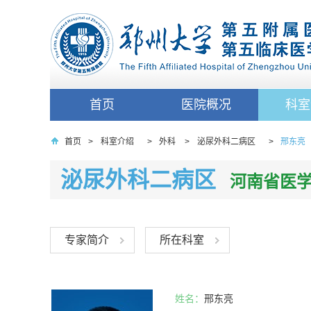
首页
医院概况
科室
首页
>
科室介绍
>
外科
>
泌尿外科二病区
>
邢东亮
泌尿外科二病区
河南省医
专家简介
所在科室
姓名：
邢东亮