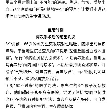
用三个月时间上演"不可能"的逆转。昏迷、气切、反复出
血...这个家庭如何打破"植物生存"的预言？让我们走进这
场惊心动魄的生命保卫战。
至暗时刻
两次手术后的绝望判决
3个月前，66岁的陈先生突发喷射性呕吐，随即出现意识
障碍，于当地医院急查头颅CT提示“左侧丘脑出血破入脑
室”，急行 “颅内血肿钻孔引流术”，术后再次出血，当地医
院再次行“颅内血肿清除术”，术后患者持续昏迷状态，并
给子“气管切开、留置胃管、留置尿管”，当地医院判定其
预后不良，建议家属放弃治疗。
面对"醒不过来"的医学判决，陈先生的3个孩子没有放
弃，他们辗转于郑州多家医院，尝试了包括“脊髓电刺激
治疗”在内的各种促醒方法，患者症状稍有好转，可自发
睁眼，但意识内容空洞，生存质量堪忧。