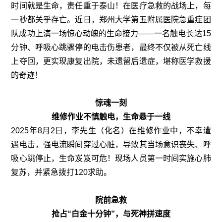
时间就是生命，责任重于泰山！在医疗急救的战场上，每
一秒都关乎存亡。近日，郑州大学第五附属医院急重症团
队成功上演一场惊心动魄的生命接力——一名触电长达15
分钟、呼吸心跳骤停的电击伤患者，最终不仅被从死亡线
上夺回，更实现康复出院，未遗留后遗症，堪称医学救援
的奇迹！
惊魂一刻
维修作业不慎触电，生命悬于一线
2025年8月2日，李先生（化名）在维修作业中，不幸遭
遇电击，强电流瞬间穿过心脏，导致其当场意识丧失、呼
吸心跳停止，生命岌岌可危！现场人员第一时间实施心肺
复苏，并紧急拨打120求助。
院前急救
抢占“白金十分钟”，与死神拼速度