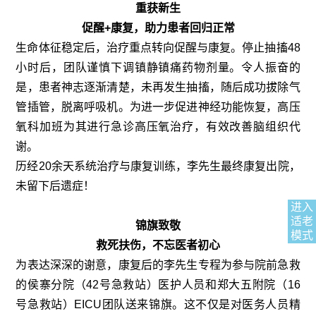
重获新生
促醒+康复，助力患者回归正常
生命体征稳定后，治疗重点转向促醒与康复。停止抽搐48
小时后，团队谨慎下调镇静镇痛药物剂量。令人振奋的
是，患者神志逐渐清楚，未再发生抽搐，随后成功拔除气
管插管，脱离呼吸机。为进一步促进神经功能恢复，高压
氧科加班为其进行急诊高压氧治疗，有效改善脑组织代
谢。
历经20余天系统治疗与康复训练，李先生最终康复出院，
未留下后遗症！
进入
适老
锦旗致敬
模式
救死扶伤，不忘医者初心
为表达深深的谢意，康复后的李先生专程为参与院前急救
的侯寨分院（42号急救站）医护人员和郑大五附院（16
号急救站）EICU团队送来锦旗。这不仅是对医务人员精