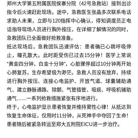
郑州大学第五附属医院侯寨分院（42号急救站）接到出诊
指令后火速赶赴现场。途中，急救医生张晶多次联系电话
求助人未果，立即与120指挥中心确认，得知调度员正电
话指导现场人员进行胸外按压，在详细了解情况的同时，
急救团队已全面做好抢救准备。
抵达现场后，急救团队迅速评估：患者确已心跳呼吸停
止，瞳孔散大。此时距受伤已过去15分钟！医学上常说
“黄金四分钟，白金十分钟”，心脏骤停超过10分钟再开始
心肺复苏，生存希望极为渺茫。急救人员没有放弃，持续
进行胸外按压、连接心电监护、开放气道、球囊辅助通
气、建立静脉通路、除颤、气管插管、吸痰、呼吸机辅助
通气……一系列抢救措施紧张有序地进行。
终于，心电监护显示患者恢复并维持窦性心律！从抵达到
恢复生命体征，仅用时11分钟，从死神手中夺回了生命！
患者随后被紧急转运至郑大五附院EICU进一步治疗。