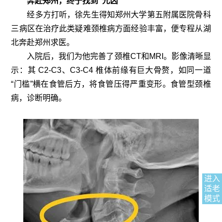
奔赴郑州，终于找到“元凶”
经多方打听，徐先生得知郑州大学第五附属医院骨科
三病区在治疗此类疑难颈椎病方面经验丰富，便专程从湖
北奔赴郑州求医。
入院后，我们为他完善了颈椎CT和MRI。影像清晰显
示：其 C2-C3、C3-C4 椎体前缘有巨大骨赘，如同一道
“门槛”横在食管后方，将食管压得严重变形。食管型颈椎
病，诊断明确。
进入
适老
模式