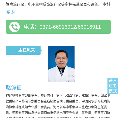
管病治疗仪、电子生物反馈治疗仪等多种先进仪器和设备。 本科
室医护团队擅长脑血管病、神经系统急危重症、癫痫、头痛、头
[更多]
晕、脑外伤后综合征、变性疾病、周围神经和肌肉病、运动障碍
电话：0371-66916912/66916911
等神经科疾病的诊断、治疗。
主任风采
进入
适老
赵源征
模式
神经精神医学部副主任、神经内科一病区（脑血管病、眩晕）主任，国家卫
健委脑卒中防治专家委员会重症脑血管病专委会委员，中国阿尔茨海默病防
治协会神经认知专业委员会委员，河南省卒中学会卒中重症分会副主任委
员，河南省医药信息学会癫痫与重症脑电图专委会副主任委员，河南医师协