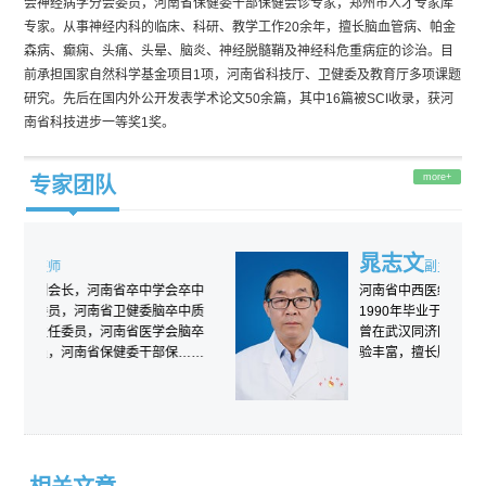
会神经病学分会委员，河南省保健委干部保健会诊专家，郑州市人才专家库
专家。从事神经内科的临床、科研、教学工作20余年，擅长脑血管病、帕金
森病、癫痫、头痛、头晕、脑炎、神经脱髓鞘及神经科危重病症的诊治。目
前承担国家自然科学基金项目1项，河南省科技厅、卫健委及教育厅多项课题
研究。先后在国内外公开发表学术论文50余篇，其中16篇被SCI收录，获河
南省科技进步一等奖1奖。
more+
专家团队
晁志文
副主任医师
卒中学会卒中
河南省中西医结合神经内科专业委员会委员
健委脑卒中质
1990年毕业于郑州大学医学院医疗系本科班
省医学会脑卒
曾在武汉同济医院神经内科进修一年，临床
委干部保……
验丰富，擅长脑血管病、周围神经疾……