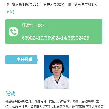
项。拥有编制床位52张，医护人员32名，博士研究生导师1人，
硕士研究生导师4人。教授、主任医师3人，副教授、副主任医师4
[更多]
人，硕士、博士12人。科室拥有睡眠监测仪、心脑电监测仪、
电话：0371-
TCCD、动态血压监测仪等多种先进仪器。科室每周四下午有李建
章教授牵头的神经内科疑难病会诊在省内享有盛誉，给许多患者
66902419/66902414/66902426
解决了疑难病症，也为科室培养了一大批学术与专业骨干。科室
擅长脑血管病包括静脉与动脉溶栓、取栓、桥接、支架植入，神
经肌肉病包括肌电图与肌肉病理学检查，帕金森病，神经系统感
染与免疫病，癫痫，头面痛，运动障碍疾病，认知障碍疾病，遗
主任风采
传代谢病等疑难病的诊断和治疗。
张敏
神经精神医学部主任、神经内科三病区（脑血管病、癫痫、运动障碍）主
任,1993年毕业于上海同济大学医学院临床医学系。兼任河南省医学会神经病