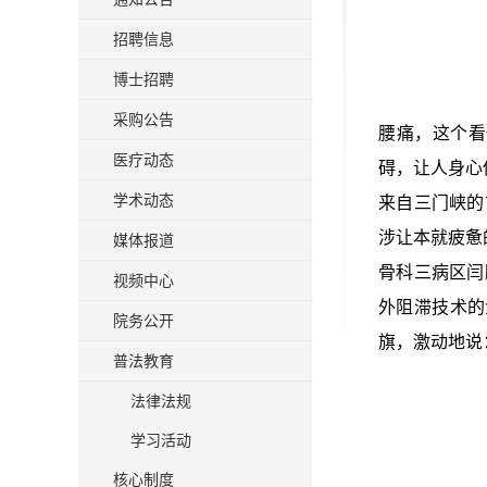
招聘信息
博士招聘
采购公告
腰痛，这个看
医疗动态
碍，让人身心
学术动态
来自三门峡的
涉让本就疲惫
媒体报道
骨科三病区闫
视频中心
外阻滞技术的
院务公开
旗，激动地说
普法教育
法律法规
学习活动
核心制度