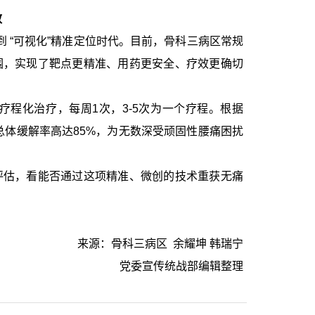
效
 “可视化”精准定位时代。目前，骨科三病区常规
围，实现了靶点更精准、用药更安全、疗效更确切
程化治疗，每周1次，3-5次为一个疗程。根据
的总体缓解率高达85%，为无数深受顽固性腰痛困扰
评估，看能否通过这项精准、微创的技术重获无痛
来源：骨科三病区 余耀坤 韩瑞宁
党委宣传统战部编辑整理