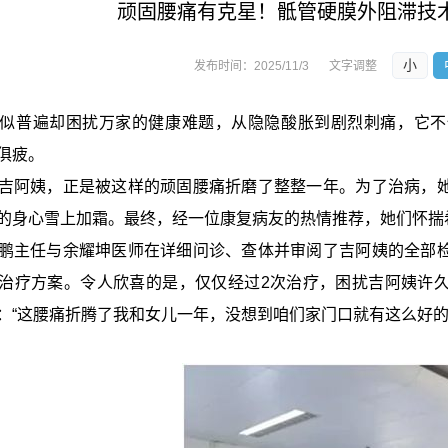
顽固腰痛有克星！骶管硬膜外阻滞技
小
发布时间：
2025/11/3
文字调整
似普遍却困扰万家的健康难题，从隐隐酸胀到剧烈刺痛，它不
俱疲。
吉阿姨，正是被这样的顽固腰痛折磨了整整一年。为了治病，
的身心雪上加霜。最终，经一位康复病友的热情推荐，她们怀揣
鹏主任与余耀坤医师在详细问诊、查体并审阅了吉阿姨的全部
治疗方案。令人欣喜的是，仅仅经过2次治疗，困扰吉阿姨许
：“这腰痛折腾了我和女儿一年，没想到咱们家门口就有这么好的