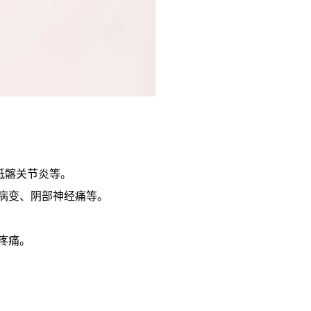
骶髂关节炎等。
病变、阴部神经痛等。
疼痛。