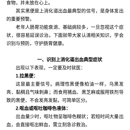
食物，并未放在心上。
其实黑便是上消化道出血最典型的信号，是身体发出
的重要预警。
老年人肠胃功能衰退、基础病较多，一旦忽视这个症
状，很容易延误诊治。下面就带大家认清相关知识，学会
识别与预防，守护肠胃健康。
一、识别上消化道出血典型症状
出现以下表现，一定要及时就医：
1.拉黑便：
这是最主要信号。病理性黑便像柏油一样，乌黑发
亮、黏稠且气味刺鼻；而食用猪血、黑芝麻或服用铁剂导
致的黑便，不会发亮发黏，可简单区分。
2.呕血或呕吐咖啡色液体：
出血量少时，呕吐物呈咖啡色糊状；若短时间大量出
血，会直接呕出鲜血，需立刻急诊救治。