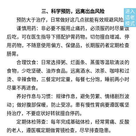
三、科学预防，远离出血风险
进入
适老
预防大于治疗，日常做好这几点就能有效规避风险。
模式
谨慎用药：非必要不服用止痛药，必须服药时尽量饭
后吃，可在医生指导下搭配护胃药物。切勿擅自增减、停
用药物，不随意使用偏方、保健品，长期服药者定期检查
肠胃。
合理饮食：日常选择粥、烂面条、蒸蛋等温软清淡的
食物，少吃坚硬、油炸食品。远离酒水、浓茶、咖啡和过
烫、辛辣食物，三餐定时定量，每餐七分饱，睡前两小时
尽量不再进食。
养好作息与习惯：规律作息，避免劳累、情绪剧烈波
动；做好腹部保暖，防止受凉。患有慢性胃病要遵医嘱坚
持治疗，不要症状好转就擅自停药。
定期体检筛查：每年完成基础体检，经常胃痛、反酸
的老人，遵医嘱定期做胃镜检查，尽早排查隐患。