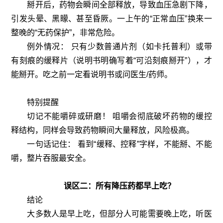
掰开后，药物会瞬间全部释放，导致血压急剧下降，
引发头晕、黑矇、甚至昏厥。一上午的“正常血压”换来一
整晚的“无药保护”，非常危险。
例外情况： 只有少数普通片剂（如卡托普利）或带
有刻痕的缓释片（说明书明确写着“可沿刻痕掰开”），才
能掰开。吃之前一定看说明书或问医生/药师。
特别提醒
切记不能嚼碎或研磨！ 咀嚼会彻底破坏药物的缓控
释结构，同样会导致药物瞬间大量释放，风险极高。
一句话记住： 看到“缓释、控释”字样，不能掰、不能
嚼，整片吞服最安全。
误区二：所有降压药都早上吃？
结论
大多数人是早上吃，但部分人可能需要晚上吃，听医