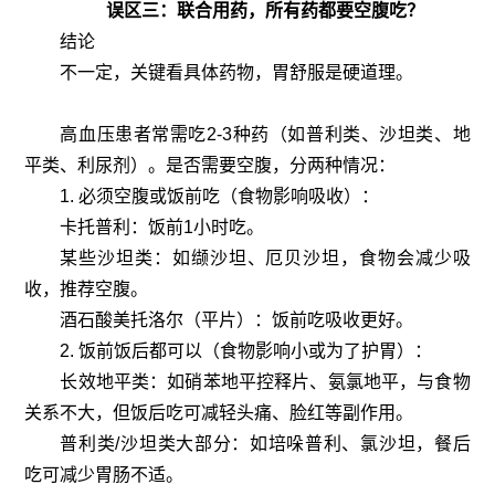
误区三：联合用药，所有药都要空腹吃？
结论
不一定，关键看具体药物，胃舒服是硬道理。
高血压患者常需吃2-3种药（如普利类、沙坦类、地
平类、利尿剂）。是否需要空腹，分两种情况：
1. 必须空腹或饭前吃（食物影响吸收）：
卡托普利：饭前1小时吃。
某些沙坦类：如缬沙坦、厄贝沙坦，食物会减少吸
收，推荐空腹。
酒石酸美托洛尔（平片）：饭前吃吸收更好。
2. 饭前饭后都可以（食物影响小或为了护胃）：
长效地平类：如硝苯地平控释片、氨氯地平，与食物
关系不大，但饭后吃可减轻头痛、脸红等副作用。
普利类/沙坦类大部分：如培哚普利、氯沙坦，餐后
吃可减少胃肠不适。