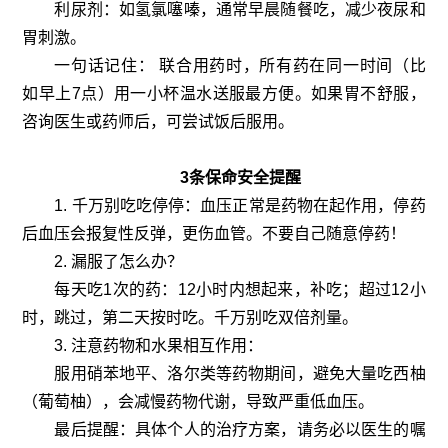
利尿剂：如氢氯噻嗪，通常早晨随餐吃，减少夜尿和
胃刺激。
一句话记住： 联合用药时，所有药在同一时间（比
如早上7点）用一小杯温水送服最方便。如果胃不舒服，
咨询医生或药师后，可尝试饭后服用。
3条保命安全提醒
1. 千万别吃吃停停：血压正常是药物在起作用，停药
后血压会报复性反弹，更伤血管。不要自己随意停药！
2. 漏服了怎么办？
每天吃1次的药：12小时内想起来，补吃；超过12小
时，跳过，第二天按时吃。千万别吃双倍剂量。
3. 注意药物和水果相互作用：
服用硝苯地平、洛尔类等药物期间，避免大量吃西柚
（葡萄柚），会减慢药物代谢，导致严重低血压。
最后提醒：具体个人的治疗方案，请务必以医生的嘱